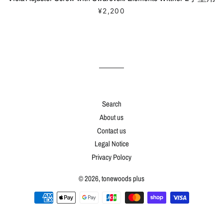
販売価格
¥2,200
Search
About us
Contact us
Legal Notice
Privacy Polocy
© 2026,
tonewoods plus
決
済
方