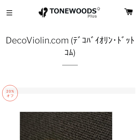
カ
サイトナビゲーション
DecoViolin.com (ﾃﾞｺﾊﾞｲｵﾘﾝ･ﾄﾞｯﾄ
ｺﾑ)
20%
オフ