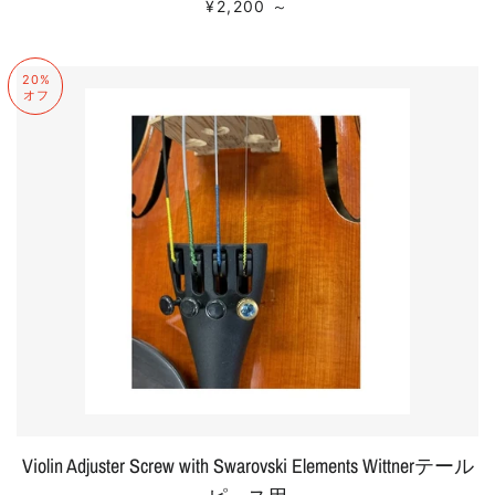
販売価格
+
¥2,200
～
20%
オフ
Violin Adjuster Screw with Swarovski Elements Wittnerテール