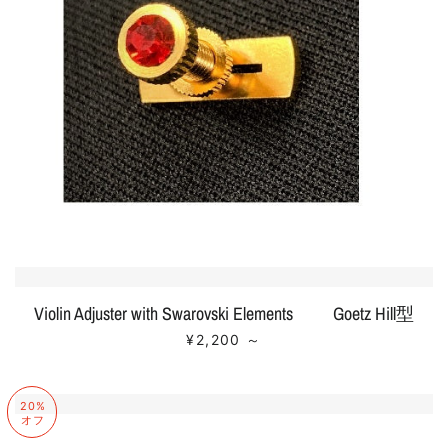
Violin Adjuster with Swarovski Elements Goetz Hill型
販売価格
+
¥2,200
～
20%
オフ