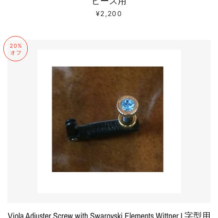
ピース用
販売価格
¥2,200
20%
オフ
Viola Adjuster Screw with Swarovski Elements Wittner L字型用