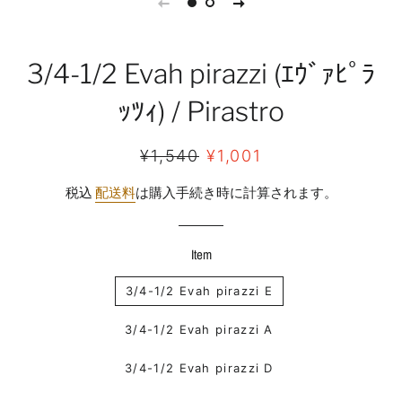
3/4-1/2 Evah pirazzi (ｴｳﾞｧﾋﾟﾗ
ｯﾂｨ) / Pirastro
通
販
¥1,540
¥1,001
常
売
税込
配送料
は購入手続き時に計算されます。
価
価
格
格
Item
3/4-1/2 Evah pirazzi E
3/4-1/2 Evah pirazzi A
3/4-1/2 Evah pirazzi D