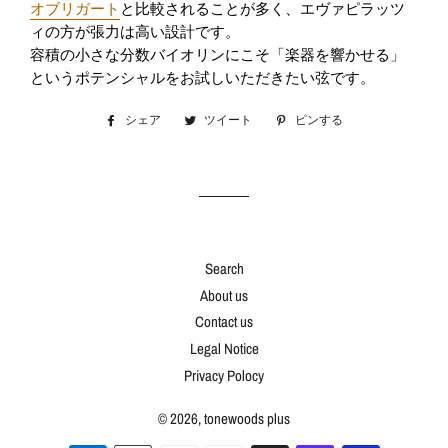
オブリガート
と比較されることが多く、エヴァピラッツ
ィの方が張力は高い設計です。
容積の小さな分数バイオリンにこそ「楽器を響かせる」
というポテンシャルをお試しいただきたい弦です。
シェア
Facebook
ツイート
Twitter
ピンする
Pinterest
で
に
で
シ
投
ピ
ェ
稿
ン
ア
す
す
す
る
る
る
Search
About us
Contact us
Legal Notice
Privacy Polocy
© 2026,
tonewoods plus