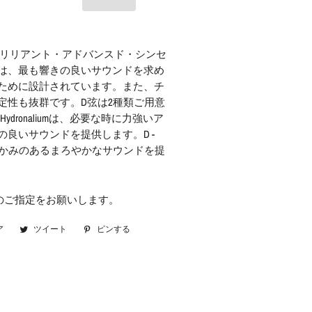
illiant ブリリアント・アドバンスド・シンセ
は、最も響きの良いサウンドを求め
ために設計されています。また、チ
定性も抜群です。D弦は2種類ご用意
Hydronaliumは、必要な時に力強いア
の良いサウンドを提供します。D -
より温かみのあるまろやかなサウンドを提
loopのご指定をお願いします。
ア
Facebook
ツイート
Twitter
ピンする
Pinterest
で
に
で
シ
投
ピ
ェ
稿
ン
ア
す
す
す
る
る