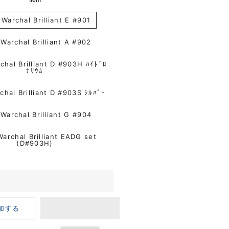
Violin Warchal Brilliant E #901
Violin Warchal Brilliant A #902
 Brilliant D #903H ﾊｲﾄﾞﾛ
ﾅﾘｳﾑ
Violin Warchal Brilliant D #903S ｼﾙﾊﾞｰ
Violin Warchal Brilliant G #904
Warchal Brilliant EADG set
(D#903H)
加する