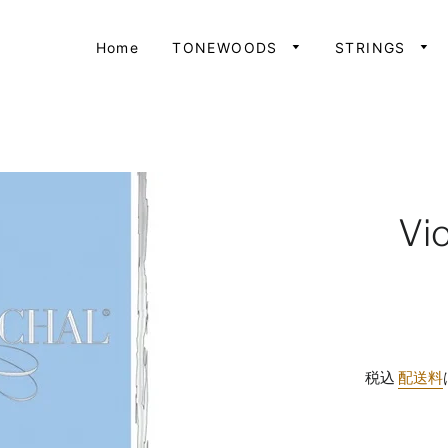
Home
TONEWOODS
STRINGS
Vi
税込
配送料