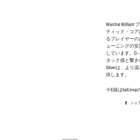
Warchal Br
ティック・コア
るプレイヤーの
ューニングの安
しています。D - 
タック感と響き
Silverは、
供します。
※E線はball,
シェ