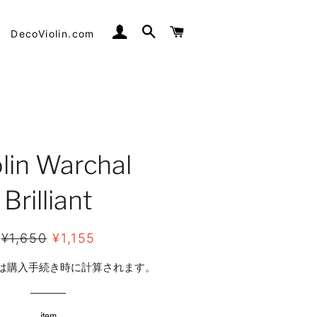
ログイン
検索
カート
DecoViolin.com
olin Warchal
Brilliant
通
販
¥1,650
¥1,155
常
売
は購入手続き時に計算されます。
価
価
格
格
item